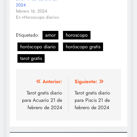
2024
febrero 16, 2024
En «Horoscopo diario»
Etiquetado:
amor
horoscopo
horóscopo diario
horóscopo gratis
tarot gratis
Navegación
Anterior:
Siguiente:
de
Tarot gratis diario
Tarot gratis diario
para Acuario 21 de
para Piscis 21 de
entradas
febrero de 2024
febrero de 2024