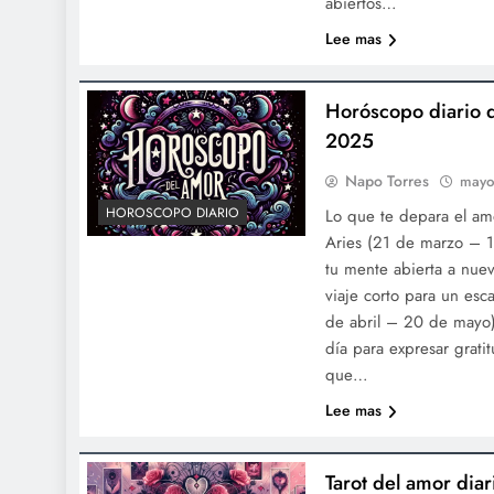
abiertos…
Lee mas
Horóscopo diario 
2025
Napo Torres
mayo
HOROSCOPO DIARIO
Lo que te depara el a
Aries (21 de marzo – 1
tu mente abierta a nuev
viaje corto para un esc
de abril – 20 de mayo
día para expresar grati
que…
Lee mas
Tarot del amor di