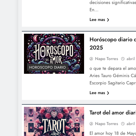
decisiones significativa
En…
Lee mas
Horóscopo diario 
2025
Napo Torres
abril
HOROSCOPO DIARIO
o que te depara el am
Aries Tauro Géminis Cá
Escorpio Sagitario Capr
Lee mas
Tarot del amor di
Napo Torres
abri
El amor hoy 18 de Mayo