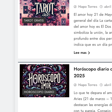
Napo Torres
abril
El amor hoy 21 de Mayo
general del día La cart
TAROT GRATIS
del amor hoy es El Dos
simboliza la unión, la 
profundo entre dos per
indica que es un día pr
Lee mas
Horóscopo diario 
2025
Napo Torres
abril
HOROSCOPO DIARIO
Lo que te depara el a
Aries (21 de marzo – 1
destacan las energías d
con tu pareja. Consejo