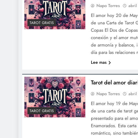
Napo Torres
abril
El amor hoy 20 de Mayo
de una Carta de Tarot 
TAROT GRATIS
Copas El Dos de Copas 
conexión y el amor mutu
de armonía y balance,
día para las relaciones
Lee mas
Tarot del amor di
Napo Torres
abril
El amor hoy 19 de Mayo
de una carta de tarot g
TAROT GRATIS
presentado para el amo
Enamorados. Esta carta 
romántico, sino también