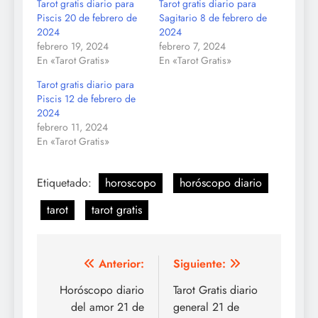
Tarot gratis diario para
Tarot gratis diario para
Piscis 20 de febrero de
Sagitario 8 de febrero de
2024
2024
febrero 19, 2024
febrero 7, 2024
En «Tarot Gratis»
En «Tarot Gratis»
Tarot gratis diario para
Piscis 12 de febrero de
2024
febrero 11, 2024
En «Tarot Gratis»
Etiquetado:
horoscopo
horóscopo diario
tarot
tarot gratis
Navegación
Anterior:
Siguiente:
de
Horóscopo diario
Tarot Gratis diario
del amor 21 de
general 21 de