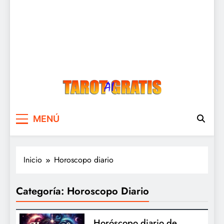
Tarot Gratis
Tarot Gratis con Inteligencia Artificial
MENÚ
Inicio
Horoscopo diario
Categoría:
Horoscopo Diario
Horóscopo diario de