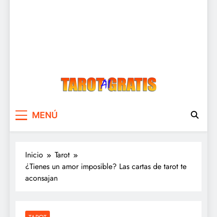
Tarot Gratis
Tarot Gratis con Inteligencia Artificial
MENÚ
Inicio
Tarot
¿Tienes un amor imposible? Las cartas de tarot te
aconsajan