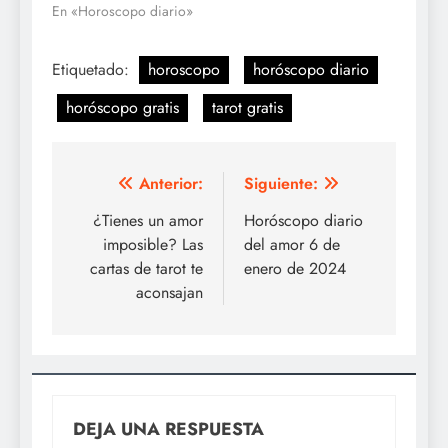
En «Horoscopo diario»
Etiquetado:
horoscopo
horóscopo diario
horóscopo gratis
tarot gratis
Navegación
Anterior:
Siguiente:
de
¿Tienes un amor
Horóscopo diario
imposible? Las
del amor 6 de
entradas
cartas de tarot te
enero de 2024
aconsajan
DEJA UNA RESPUESTA