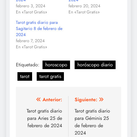
febrero 3, 2024
febrero 20, 2024
En «Tarot Gratis»
En «Tarot Gratis»
Tarot gratis diario para
Sagitario 8 de febrero de
2024
febrero 7, 2024
En «Tarot Gratis»
Etiquetado:
horoscopo
horóscopo diario
tarot
tarot gratis
Navegación
Anterior:
Siguiente:
de
Tarot gratis diario
Tarot gratis diario
para Aries 25 de
para Géminis 25
entradas
febrero de 2024
de febrero de
2024