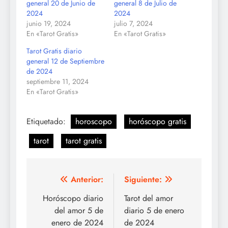
general 20 de Junio de
general 8 de Julio de
2024
2024
junio 19, 2024
julio 7, 2024
En «Tarot Gratis»
En «Tarot Gratis»
Tarot Gratis diario
general 12 de Septiembre
de 2024
septiembre 11, 2024
En «Tarot Gratis»
Etiquetado:
horoscopo
horóscopo gratis
tarot
tarot gratis
Navegación
Anterior:
Siguiente:
de
Horóscopo diario
Tarot del amor
del amor 5 de
diario 5 de enero
entradas
enero de 2024
de 2024