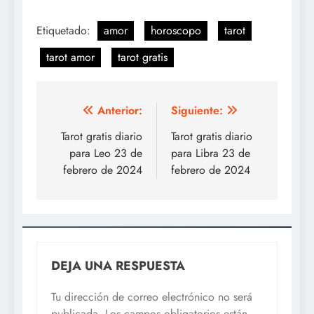
Etiquetado:
amor
horoscopo
tarot
tarot amor
tarot gratis
Navegación
Anterior:
Siguiente:
de
Tarot gratis diario
Tarot gratis diario
para Leo 23 de
para Libra 23 de
entradas
febrero de 2024
febrero de 2024
DEJA UNA RESPUESTA
Tu dirección de correo electrónico no será
publicada.
Los campos obligatorios están