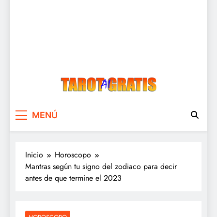
Tarot Gratis
Tarot Gratis con Inteligencia Artificial
MENÚ
Inicio
Horoscopo
Mantras según tu signo del zodiaco para decir
antes de que termine el 2023