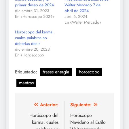
primer deseo de 2024
Walter Mercado 7 de
diciembre 31, 2023
Abril de 2024
En «Horoscopo 2024»
abril 6, 2024
En «Walter Mercado»
Horóscopo del karma,
cuales palabras no
deberías decir
diciembre 20, 2023
En «Horoscopo»
Etiquetado:
frases energia
horoscopo
mantras
Navegación
Anterior:
Siguiente:
de
Horóscopo del
Horóscopo
karma, cuales
Navideño al Estilo
entradas