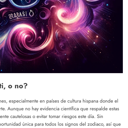
i, o no?
ones, especialmente en países de cultura hispana donde el
rte. Aunque no hay evidencia científica que respalde estas
te cautelosas o evitar tomar riesgos este día. Sin
portunidad única para todos los signos del zodiaco, así que