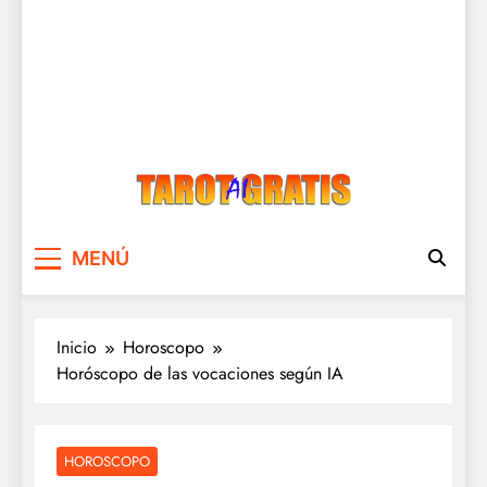
Tarot Gratis
Tarot Gratis con Inteligencia Artificial
MENÚ
Inicio
Horoscopo
Horóscopo de las vocaciones según IA
HOROSCOPO