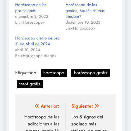
Horóscopo de las
Horóscopo de los
profesiones
genios, ¿quién es más
diciembre 8, 2023
Einstein?
En «Horoscopo»
diciembre 10, 2023
En «Horoscopo»
Horóscopo diario de Leo
11 de Abril de 2024
abril 10, 2024
En «Horoscopo diario»
Etiquetado:
horoscopo
horóscopo gratis
tarot gratis
Navegación
Anterior:
Siguiente:
de
Horóscopo de las
Los 5 signos del
adicciones a las
zodiaco más
entradas
drogas, según IA
tóxicos, de mayor