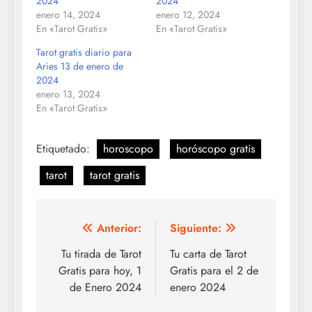
2024
2024
enero 14, 2024
enero 12, 2024
En «Tarot Gratis»
En «Tarot Gratis»
Tarot gratis diario para
Aries 13 de enero de
2024
enero 13, 2024
En «Tarot Gratis»
Etiquetado:
horoscopo
horóscopo gratis
tarot
tarot gratis
Navegación
Anterior:
Siguiente:
de
Tu tirada de Tarot
Tu carta de Tarot
Gratis para hoy, 1
Gratis para el 2 de
entradas
de Enero 2024
enero 2024