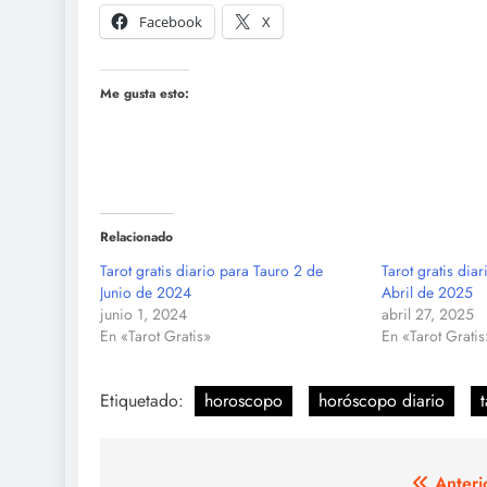
Facebook
X
Me gusta esto:
Relacionado
Tarot gratis diario para Tauro 2 de
Tarot gratis dia
Junio de 2024
Abril de 2025
junio 1, 2024
abril 27, 2025
En «Tarot Gratis»
En «Tarot Gratis
Etiquetado:
horoscopo
horóscopo diario
t
Anteri