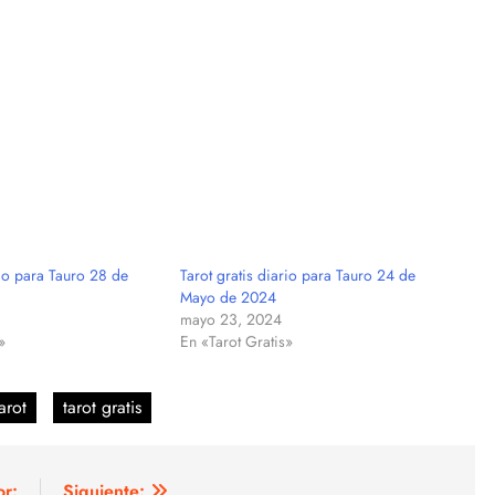
rio para Tauro 28 de
Tarot gratis diario para Tauro 24 de
Mayo de 2024
mayo 23, 2024
»
En «Tarot Gratis»
arot
tarot gratis
or:
Siguiente: