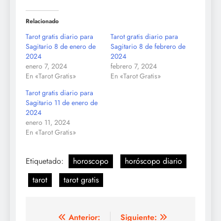
Relacionado
Tarot gratis diario para
Tarot gratis diario para
Sagitario 8 de enero de
Sagitario 8 de febrero de
2024
2024
enero 7, 2024
febrero 7, 2024
En «Tarot Gratis»
En «Tarot Gratis»
Tarot gratis diario para
Sagitario 11 de enero de
2024
enero 11, 2024
En «Tarot Gratis»
Etiquetado:
horoscopo
horóscopo diario
tarot
tarot gratis
Navegación
Anterior:
Siguiente: