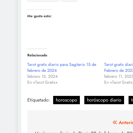
Me gusta esto:
Relacionado
Tarot gratis diario para Sagitario 15 de
Tarot gratis dia
febrero de 2024
Febrero de 202
febrero 15, 2024
febrero 11, 202
En «Tarot Gratis»
En «Tarot Gratis
Etiquetado:
horoscopo
horóscopo diario
t
Navegación
Anteri