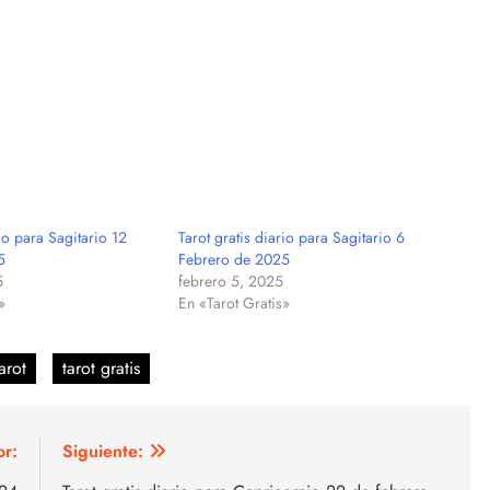
rio para Sagitario 12
Tarot gratis diario para Sagitario 6
5
Febrero de 2025
5
febrero 5, 2025
»
En «Tarot Gratis»
arot
tarot gratis
or:
Siguiente: