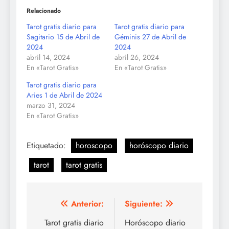
Relacionado
Tarot gratis diario para
Tarot gratis diario para
Sagitario 15 de Abril de
Géminis 27 de Abril de
2024
2024
abril 14, 2024
abril 26, 2024
En «Tarot Gratis»
En «Tarot Gratis»
Tarot gratis diario para
Aries 1 de Abril de 2024
marzo 31, 2024
En «Tarot Gratis»
Etiquetado:
horoscopo
horóscopo diario
tarot
tarot gratis
Navegación
Anterior:
Siguiente:
de
Tarot gratis diario
Horóscopo diario