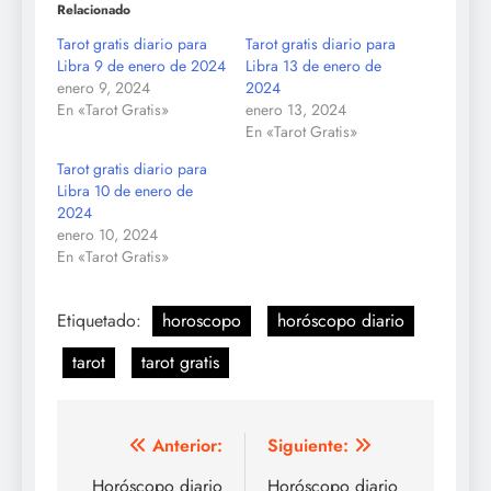
Relacionado
Tarot gratis diario para
Tarot gratis diario para
Libra 9 de enero de 2024
Libra 13 de enero de
enero 9, 2024
2024
En «Tarot Gratis»
enero 13, 2024
En «Tarot Gratis»
Tarot gratis diario para
Libra 10 de enero de
2024
enero 10, 2024
En «Tarot Gratis»
Etiquetado:
horoscopo
horóscopo diario
tarot
tarot gratis
Navegación
Anterior:
Siguiente:
de
Horóscopo diario
Horóscopo diario