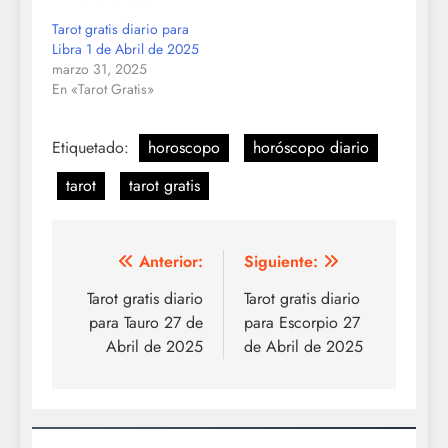
Tarot gratis diario para
Libra 1 de Abril de 2025
marzo 31, 2025
En «Tarot Gratis»
Etiquetado:
horoscopo
horóscopo diario
tarot
tarot gratis
Navegación
Anterior:
Siguiente:
de
Tarot gratis diario
Tarot gratis diario
para Tauro 27 de
para Escorpio 27
entradas
Abril de 2025
de Abril de 2025