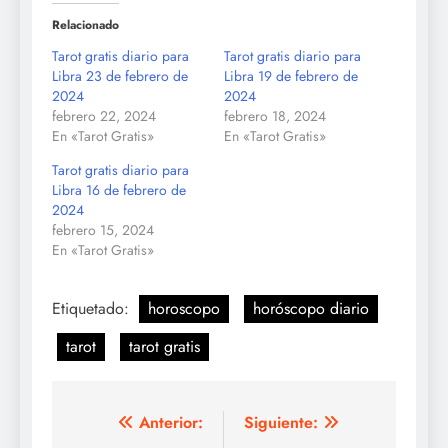
Relacionado
Tarot gratis diario para
Tarot gratis diario para
Libra 23 de febrero de
Libra 19 de febrero de
2024
2024
febrero 22, 2024
febrero 18, 2024
En «Tarot Gratis»
En «Tarot Gratis»
Tarot gratis diario para
Libra 16 de febrero de
2024
febrero 15, 2024
En «Tarot Gratis»
Etiquetado:
horoscopo
horóscopo diario
tarot
tarot gratis
Navegación
Anterior:
Siguiente: