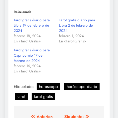
Relacionado
Tarot gratis diario para
Tarot gratis diario para
Libra 19 de febrero de
Libra 2 de febrero de
2024
2024
febrero 18, 2024
febrero 1, 2024
En «Tarot Gratis»
En «Tarot Gratis»
Tarot gratis diario para
Capricornio 17 de
febrero de 2024
febrero 16, 2024
En «Tarot Gratis»
Etiquetado:
horoscopo
horóscopo diario
tarot
tarot gratis
Navegación
Anterior:
Siguiente: