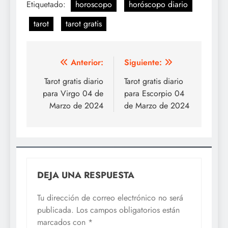
Etiquetado:
horoscopo
horóscopo diario
tarot
tarot gratis
Navegación
Anterior:
Siguiente:
de
Tarot gratis diario
Tarot gratis diario
para Virgo 04 de
para Escorpio 04
entradas
Marzo de 2024
de Marzo de 2024
DEJA UNA RESPUESTA
Tu dirección de correo electrónico no será
publicada.
Los campos obligatorios están
marcados con
*