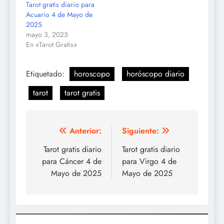
Tarot gratis diario para
Acuario 4 de Mayo de
2025
mayo 3, 2025
En «Tarot Gratis»
Etiquetado:
horoscopo
horóscopo diario
tarot
tarot gratis
Navegación
Anterior:
Siguiente:
de
Tarot gratis diario
Tarot gratis diario
para Cáncer 4 de
para Virgo 4 de
entradas
Mayo de 2025
Mayo de 2025