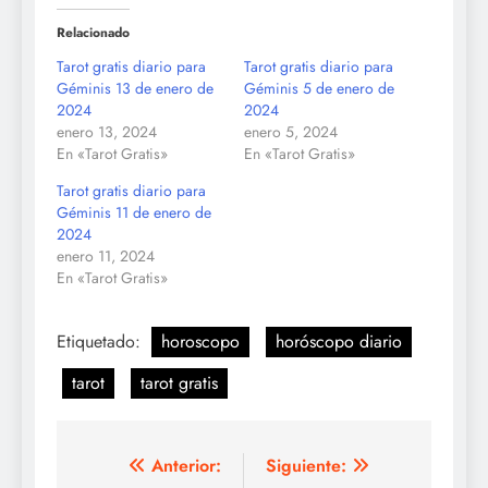
Relacionado
Tarot gratis diario para
Tarot gratis diario para
Géminis 13 de enero de
Géminis 5 de enero de
2024
2024
enero 13, 2024
enero 5, 2024
En «Tarot Gratis»
En «Tarot Gratis»
Tarot gratis diario para
Géminis 11 de enero de
2024
enero 11, 2024
En «Tarot Gratis»
Etiquetado:
horoscopo
horóscopo diario
tarot
tarot gratis
Navegación
Anterior:
Siguiente: