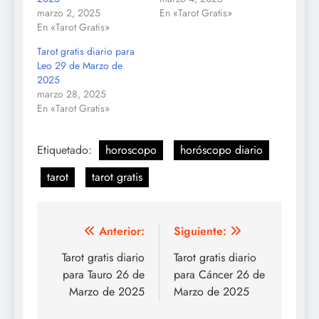
marzo 2, 2025
En «Tarot Gratis»
En «Tarot Gratis»
Tarot gratis diario para
Leo 29 de Marzo de
2025
marzo 28, 2025
En «Tarot Gratis»
Etiquetado:
horoscopo
horóscopo diario
tarot
tarot gratis
Navegación
Anterior:
Siguiente:
de
Tarot gratis diario
Tarot gratis diario
para Tauro 26 de
para Cáncer 26 de
entradas
Marzo de 2025
Marzo de 2025