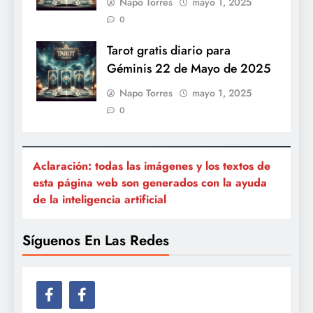
Napo Torres
mayo 1, 2025
0
Tarot gratis diario para
Géminis 22 de Mayo de 2025
Napo Torres
mayo 1, 2025
0
Aclaración: todas las imágenes y los textos de
esta página web son generados con la ayuda
de la inteligencia artificial
Síguenos En Las Redes