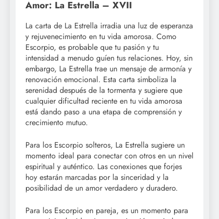
Amor: La Estrella – XVII
La carta de La Estrella irradia una luz de esperanza
y rejuvenecimiento en tu vida amorosa. Como
Escorpio, es probable que tu pasión y tu
intensidad a menudo guíen tus relaciones. Hoy, sin
embargo, La Estrella trae un mensaje de armonía y
renovación emocional. Esta carta simboliza la
serenidad después de la tormenta y sugiere que
cualquier dificultad reciente en tu vida amorosa
está dando paso a una etapa de comprensión y
crecimiento mutuo.
Para los Escorpio solteros, La Estrella sugiere un
momento ideal para conectar con otros en un nivel
espiritual y auténtico. Las conexiones que forjes
hoy estarán marcadas por la sinceridad y la
posibilidad de un amor verdadero y duradero.
Para los Escorpio en pareja, es un momento para