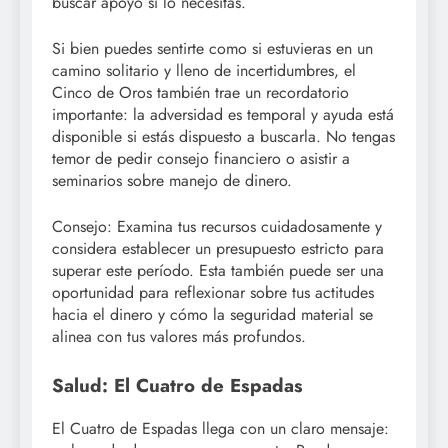
buscar apoyo si lo necesitas.
Si bien puedes sentirte como si estuvieras en un
camino solitario y lleno de incertidumbres, el
Cinco de Oros también trae un recordatorio
importante: la adversidad es temporal y ayuda está
disponible si estás dispuesto a buscarla. No tengas
temor de pedir consejo financiero o asistir a
seminarios sobre manejo de dinero.
Consejo: Examina tus recursos cuidadosamente y
considera establecer un presupuesto estricto para
superar este período. Esta también puede ser una
oportunidad para reflexionar sobre tus actitudes
hacia el dinero y cómo la seguridad material se
alinea con tus valores más profundos.
Salud: El Cuatro de Espadas
El Cuatro de Espadas llega con un claro mensaje: