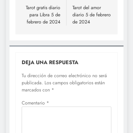
de
Tarot gratis diario
Tarot del amor
para Libra 5 de
diario 5 de febrero
entradas
febrero de 2024
de 2024
DEJA UNA RESPUESTA
Tu dirección de correo electrónico no será
publicada.
Los campos obligatorios están
marcados con
*
Comentario
*