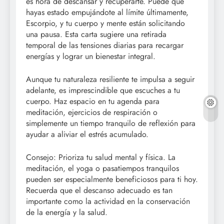
es hora de descansar y recuperarte. Puede que
hayas estado empujándote al límite últimamente,
Escorpio, y tu cuerpo y mente están solicitando
una pausa. Esta carta sugiere una retirada
temporal de las tensiones diarias para recargar
energías y lograr un bienestar integral.
Aunque tu naturaleza resiliente te impulsa a seguir
adelante, es imprescindible que escuches a tu
cuerpo. Haz espacio en tu agenda para
meditación, ejercicios de respiración o
simplemente un tiempo tranquilo de reflexión para
ayudar a aliviar el estrés acumulado.
Consejo: Prioriza tu salud mental y física. La
meditación, el yoga o pasatiempos tranquilos
pueden ser especialmente beneficiosos para ti hoy.
Recuerda que el descanso adecuado es tan
importante como la actividad en la conservación
de la energía y la salud.