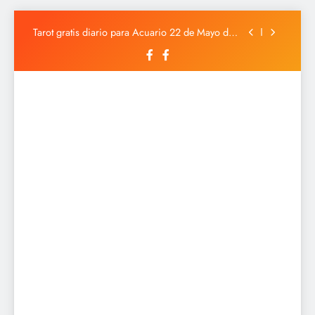
Tarot gratis diario para Piscis 22 de Mayo de
2025
Saltar
Tarot gratis diario para Acuario 22 de Mayo de
al
2025
contenido
Tarot gratis diario para Capricornio 22 de Mayo
de 2025
Tarot gratis diario para Sagitario 22 de Mayo de
2025
Tarot gratis diario para Piscis 22 de Mayo de
2025
Tarot gratis diario para Acuario 22 de Mayo de
2025
Tarot gratis diario para Capricornio 22 de Mayo
de 2025
Tarot gratis diario para Sagitario 22 de Mayo de
2025