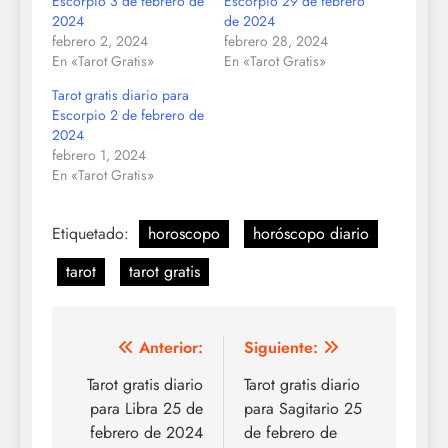
Escorpio 3 de febrero de
Escorpio 29 de febrero
2024
de 2024
febrero 2, 2024
febrero 28, 2024
En «Tarot Gratis»
En «Tarot Gratis»
Tarot gratis diario para
Escorpio 2 de febrero de
2024
febrero 1, 2024
En «Tarot Gratis»
Etiquetado:
horoscopo
horóscopo diario
tarot
tarot gratis
Navegación
Anterior:
Siguiente:
de
Tarot gratis diario
Tarot gratis diario
para Libra 25 de
para Sagitario 25
entradas
febrero de 2024
de febrero de