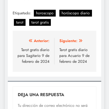
Etiquetado:
horoscopo
horóscopo diario
tarot
tarot gratis
Navegación
Anterior:
Siguiente:
de
Tarot gratis diario
Tarot gratis diario
para Sagitario 9 de
para Acuario 9 de
entradas
febrero de 2024
febrero de 2024
DEJA UNA RESPUESTA
Tu dirección de correo electrónico no será