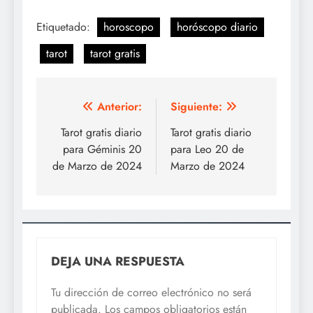
Etiquetado:
horoscopo
horóscopo diario
tarot
tarot gratis
Navegación
Anterior:
Siguiente:
de
Tarot gratis diario
Tarot gratis diario
para Géminis 20
para Leo 20 de
entradas
de Marzo de 2024
Marzo de 2024
DEJA UNA RESPUESTA
Tu dirección de correo electrónico no será
publicada.
Los campos obligatorios están