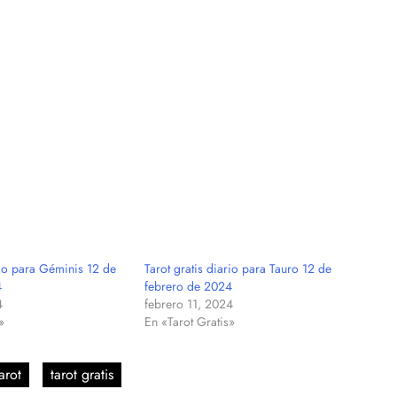
rio para Géminis 12 de
Tarot gratis diario para Tauro 12 de
4
febrero de 2024
4
febrero 11, 2024
»
En «Tarot Gratis»
arot
tarot gratis