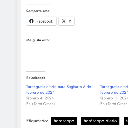
Comparte esto:
Facebook
X
Me gusta esto:
Relacionado
Tarot gratis diario para Sagitario 5 de
Tarot gratis dia
febrero de 2024
febrero de 202
febrero 4, 2024
febrero 11, 202
En «Tarot Gratis»
En «Tarot Gratis
Etiquetado:
horoscopo
horóscopo diario
t