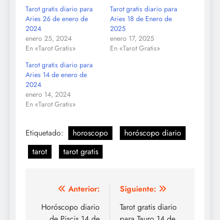
Tarot gratis diario para
Tarot gratis diario para
Aries 26 de enero de
Aries 18 de Enero de
2024
2025
enero 25, 2024
enero 17, 2025
En «Tarot Gratis»
En «Tarot Gratis»
Tarot gratis diario para
Aries 14 de enero de
2024
enero 14, 2024
En «Tarot Gratis»
Etiquetado:
horoscopo
horóscopo diario
tarot
tarot gratis
Navegación
Anterior:
Siguiente:
de
Horóscopo diario
Tarot gratis diario
de Piscis 14 de
para Tauro 14 de