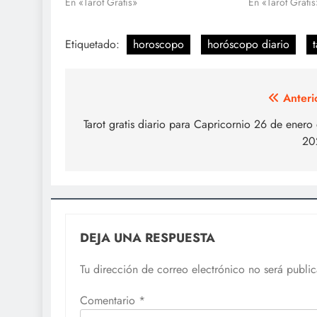
En «Tarot Gratis»
En «Tarot Gratis
Etiquetado:
horoscopo
horóscopo diario
t
Navegación
Anteri
de
Tarot gratis diario para Capricornio 26 de enero
20
entradas
DEJA UNA RESPUESTA
Tu dirección de correo electrónico no será publi
Comentario
*