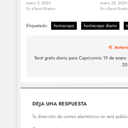
enero 9, 2024
enero 23, 2024
En «Tarot Gratis»
En «Tarot Gratis
Etiquetado:
horoscopo
horóscopo diario
t
Navegación
Anteri
de
Tarot gratis diario para Capricornio 19 de enero
20
entradas
DEJA UNA RESPUESTA
Tu dirección de correo electrónico no será publi