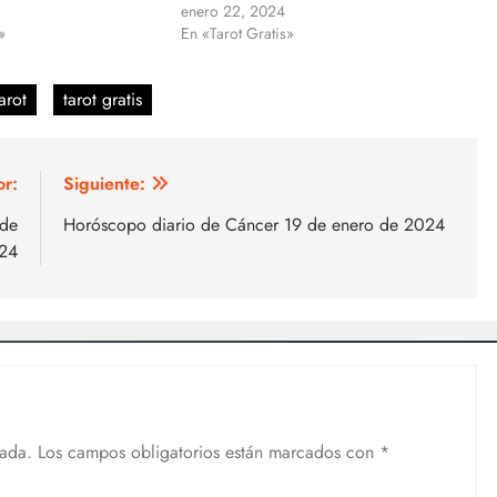
enero 22, 2024
»
En «Tarot Gratis»
arot
tarot gratis
or:
Siguiente:
 de
Horóscopo diario de Cáncer 19 de enero de 2024
24
cada.
Los campos obligatorios están marcados con
*