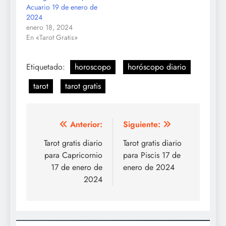
Acuario 19 de enero de
2024
enero 18, 2024
En «Tarot Gratis»
Etiquetado:
horoscopo
horóscopo diario
tarot
tarot gratis
Navegación
Anterior:
Siguiente:
de
Tarot gratis diario
Tarot gratis diario
para Capricornio
para Piscis 17 de
entradas
17 de enero de
enero de 2024
2024