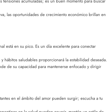
las tensiones acumuladas; es un buen momento para buscar
eva, las oportunidades de crecimiento económico brillan en
nal está en su pico. Es un día excelente para conectar
 y hábitos saludables proporcionará la estabilidad deseada.
ende de su capacidad para mantenerse enfocado y dirigir
ntes en el ámbito del amor pueden surgir; escucha a tu
pentinos en la salud pueden ocurrir, mantén un estilo de