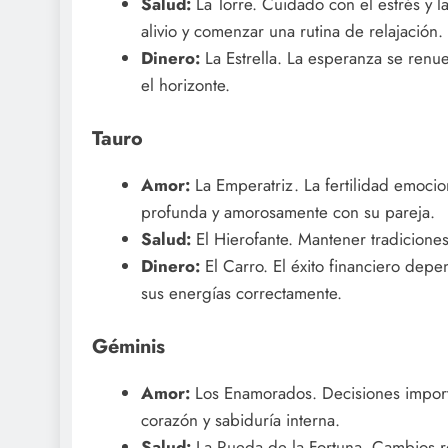
Salud:
La Torre. Cuidado con el estrés y 
alivio y comenzar una rutina de relajación.
Dinero:
La Estrella. La esperanza se renu
el horizonte.
Tauro
Amor:
La Emperatriz. La fertilidad emocio
profunda y amorosamente con su pareja.
Salud:
El Hierofante. Mantener tradiciones
Dinero:
El Carro. El éxito financiero dep
sus energías correctamente.
Géminis
Amor:
Los Enamorados. Decisiones importa
corazón y sabiduría interna.
Salud:
La Rueda de la Fortuna. Cambios re