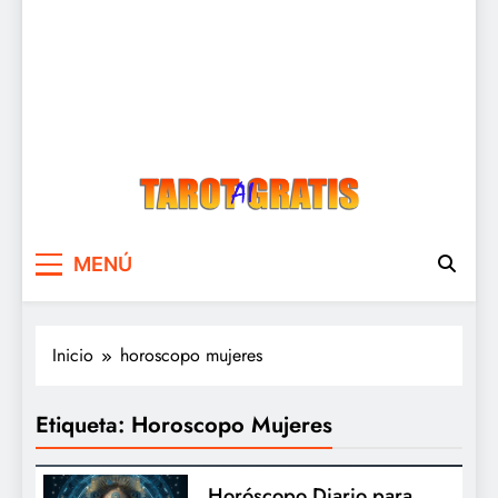
Tarot Gratis
Tarot Gratis con Inteligencia Artificial
MENÚ
Inicio
horoscopo mujeres
Etiqueta:
Horoscopo Mujeres
Horóscopo Diario para