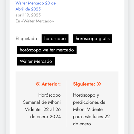
Walter Mercado 20 de
Abril de 2025
abril 19, 2025
En «Walter Mercado»
Etiquetado:
horoscopo
horóscopo gratis
horóscopo walter mercado
Walter Mercado
Navegación
Anterior:
Siguiente:
de
Horóscopo
Horóscopo y
Semanal de Mhoni
predicciones de
entradas
Vidente: 22 al 26
Mhoni Vidente
de enero 2024
para este lunes 22
de enero