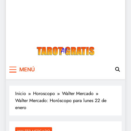
Tarot Gratis
Tarot Gratis con Inteligencia Artificial
MENÚ
Inicio
Horoscopo
Walter Mercado
Walter Mercado: Horóscopo para lunes 22 de
enero