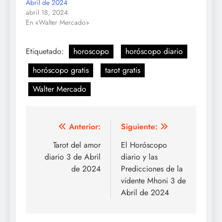
Abril de 2024
abril 18, 2024
En «Walter Mercado»
Etiquetado:
horoscopo
horóscopo diario
horóscopo gratis
tarot gratis
Walter Mercado
Navegación
Anterior:
Siguiente:
de
Tarot del amor
El Horóscopo
diario 3 de Abril
diario y las
entradas
de 2024
Predicciones de la
vidente Mhoni 3 de
Abril de 2024