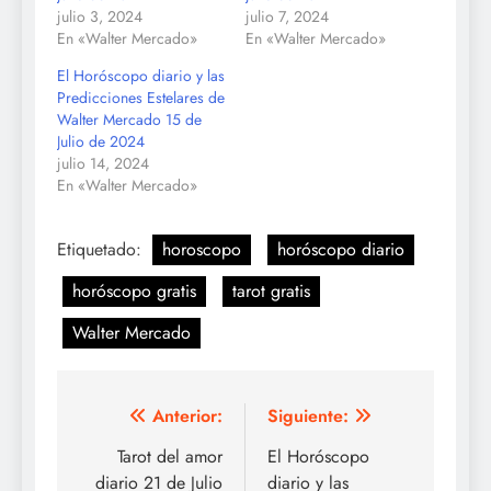
julio 3, 2024
julio 7, 2024
En «Walter Mercado»
En «Walter Mercado»
El Horóscopo diario y las
Predicciones Estelares de
Walter Mercado 15 de
Julio de 2024
julio 14, 2024
En «Walter Mercado»
Etiquetado:
horoscopo
horóscopo diario
horóscopo gratis
tarot gratis
Walter Mercado
Navegación
Anterior:
Siguiente:
de
Tarot del amor
El Horóscopo
diario 21 de Julio
diario y las