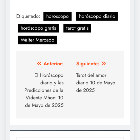
Etiquetado:
horoscopo
horóscopo diario
horóscopo gratis
tarot gratis
Walter Mercado
Navegación
Anterior:
Siguiente:
de
El Horóscopo
Tarot del amor
diario y las
diario 10 de Mayo
entradas
Predicciones de la
de 2025
Vidente Mhoni 10
de Mayo de 2025