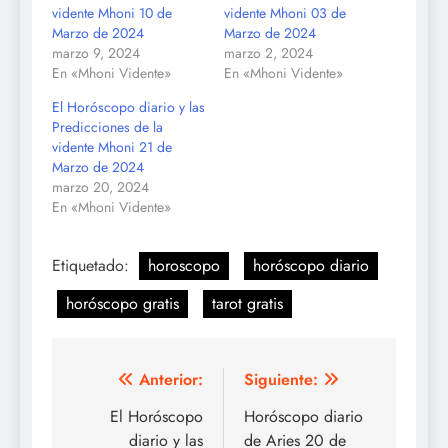
vidente Mhoni 10 de
vidente Mhoni 03 de
Marzo de 2024
Marzo de 2024
marzo 9, 2024
marzo 2, 2024
En «Mhoni Vidente»
En «Mhoni Vidente»
El Horóscopo diario y las
Predicciones de la
vidente Mhoni 21 de
Marzo de 2024
marzo 20, 2024
En «Mhoni Vidente»
Etiquetado:
horoscopo
horóscopo diario
horóscopo gratis
tarot gratis
Navegación
Anterior:
Siguiente:
de
El Horóscopo
Horóscopo diario
diario y las
de Aries 20 de