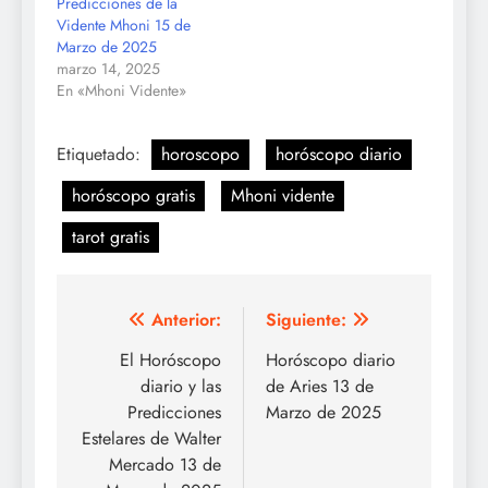
Predicciones de la
Vidente Mhoni 15 de
Marzo de 2025
marzo 14, 2025
En «Mhoni Vidente»
Etiquetado:
horoscopo
horóscopo diario
horóscopo gratis
Mhoni vidente
tarot gratis
Navegación
Anterior:
Siguiente:
de
El Horóscopo
Horóscopo diario
diario y las
de Aries 13 de
entradas
Predicciones
Marzo de 2025
Estelares de Walter
Mercado 13 de