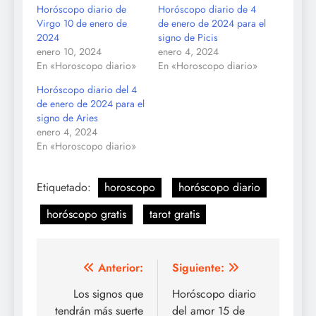
Horóscopo diario de
Horóscopo diario de 4
Virgo 10 de enero de
de enero de 2024 para el
2024
signo de Picis
enero 10, 2024
enero 4, 2024
En «Horoscopo diario»
En «Horoscopo diario»
Horóscopo diario del 4
de enero de 2024 para el
signo de Aries
enero 4, 2024
En «Horoscopo diario»
Etiquetado:
horoscopo
horóscopo diario
horóscopo gratis
tarot gratis
Navegación
Anterior:
Siguiente:
de
Los signos que
Horóscopo diario
tendrán más suerte
del amor 15 de