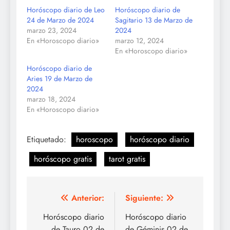
Horóscopo diario de Leo
Horóscopo diario de
24 de Marzo de 2024
Sagitario 13 de Marzo de
marzo 23, 2024
2024
En «Horoscopo diario»
marzo 12, 2024
En «Horoscopo diario»
Horóscopo diario de
Aries 19 de Marzo de
2024
marzo 18, 2024
En «Horoscopo diario»
Etiquetado:
horoscopo
horóscopo diario
horóscopo gratis
tarot gratis
Navegación
Anterior:
Siguiente:
de
Horóscopo diario
Horóscopo diario
de Tauro 02 de
de Géminis 02 de