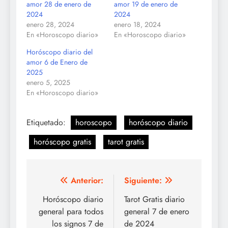
amor 28 de enero de
amor 19 de enero de
2024
2024
enero 28, 2024
enero 18, 2024
En «Horoscopo diario»
En «Horoscopo diario»
Horóscopo diario del
amor 6 de Enero de
2025
enero 5, 2025
En «Horoscopo diario»
Etiquetado:
horoscopo
horóscopo diario
horóscopo gratis
tarot gratis
Navegación
Anterior:
Siguiente:
de
Horóscopo diario
Tarot Gratis diario
general para todos
general 7 de enero
entradas
los signos 7 de
de 2024