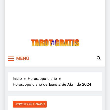
Tarot Gratis
Tarot Gratis con Inteligencia Artificial
MENÚ
Inicio
Horoscopo diario
Horóscopo diario de Tauro 2 de Abril de 2024
HOROSCOPO DIARIO