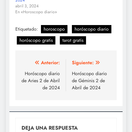
2024
abril 3, 2024
En «Horoscopo diario»
Etiquetado:
horoscopo
horóscopo diario
horóscopo gratis
tarot gratis
Navegación
Anterior:
Siguiente:
de
Horóscopo diario
Horóscopo diario
de Aries 2 de Abril
de Géminis 2 de
entradas
de 2024
Abril de 2024
DEJA UNA RESPUESTA