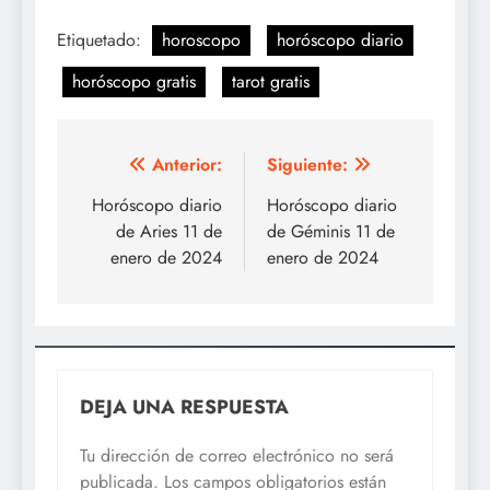
Etiquetado:
horoscopo
horóscopo diario
horóscopo gratis
tarot gratis
Navegación
Anterior:
Siguiente:
de
Horóscopo diario
Horóscopo diario
de Aries 11 de
de Géminis 11 de
entradas
enero de 2024
enero de 2024
DEJA UNA RESPUESTA
Tu dirección de correo electrónico no será
publicada.
Los campos obligatorios están