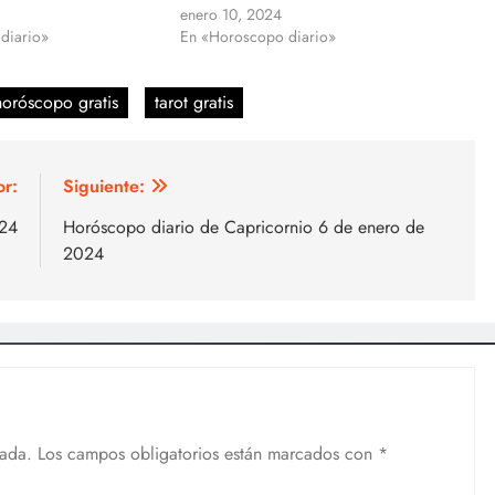
enero 10, 2024
diario»
En «Horoscopo diario»
horóscopo gratis
tarot gratis
or:
Siguiente:
024
Horóscopo diario de Capricornio 6 de enero de
2024
cada.
Los campos obligatorios están marcados con
*