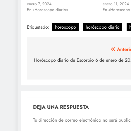
enero 7, 2024
enero 11, 2024
En «Horoscopo diario»
En «Horoscopo 
Etiquetado:
horoscopo
horóscopo diario
Navegación
Anteri
de
Horóscopo diario de Escorpio 6 de enero de 2
entradas
DEJA UNA RESPUESTA
Tu dirección de correo electrónico no será publi