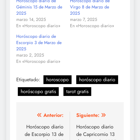
Horóscopo diario de
Horóscopo diario de
Géminis 15 de Marzo de
Virgo 8 de Marzo de
2025
2025
marzo 14, 2025
marzo 7, 2025
En «Horoscopo diario»
En «Horoscopo diario»
Horóscopo diario de
Escorpio 3 de Marzo de
2025
marzo 2, 2025
En «Horoscopo diario»
Etiquetado:
horoscopo
horóscopo diario
horóscopo gratis
tarot gratis
Navegación
Anterior:
Siguiente:
de
Horóscopo diario
Horóscopo diario
de Escorpio 13 de
de Capricornio 13
entradas