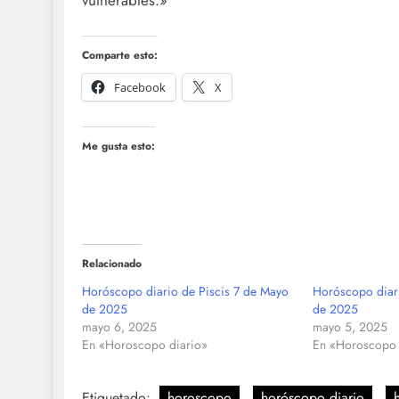
vulnerables.»
Comparte esto:
Facebook
X
Me gusta esto:
Relacionado
Horóscopo diario de Piscis 7 de Mayo
Horóscopo diar
de 2025
de 2025
mayo 6, 2025
mayo 5, 2025
En «Horoscopo diario»
En «Horoscopo 
Etiquetado:
horoscopo
horóscopo diario